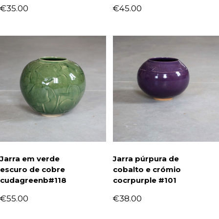
€
35.00
€
45.00
Jarra em verde
Jarra púrpura de
escuro de cobre
cobalto e crómio
cudagreenb#118
cocrpurple #101
€
55.00
€
38.00