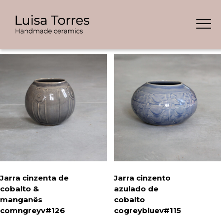
Skip
Showing all 7 results
to
content
Jarra cinzenta de
Jarra cinzento
cobalto &
azulado de
manganês
cobalto
comngreyv#126
cogreybluev#115