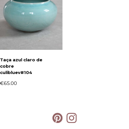
Taça azul claro de
cobre
culibluev#104
€
65.00