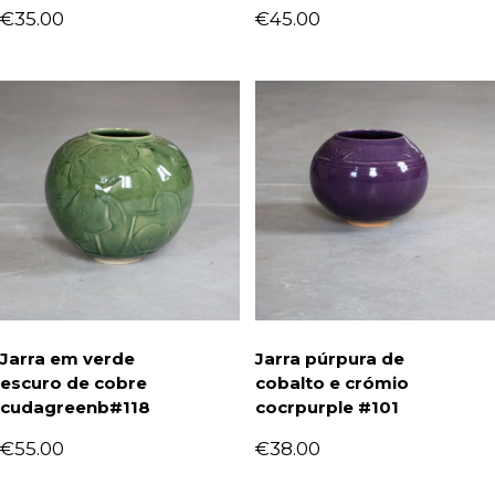
€
35.00
€
45.00
Jarra em verde
Jarra púrpura de
escuro de cobre
cobalto e crómio
cudagreenb#118
cocrpurple #101
€
55.00
€
38.00