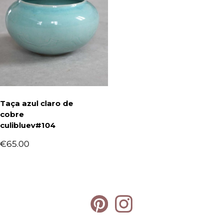
Taça azul claro de
cobre
culibluev#104
€
65.00