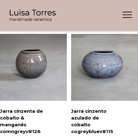
Skip
Showing all 7 results
to
content
Jarra cinzenta de
Jarra cinzento
cobalto &
azulado de
manganês
cobalto
comngreyv#126
cogreybluev#115