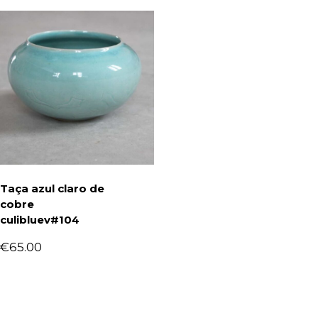
Taça azul claro de
cobre
culibluev#104
€
65.00