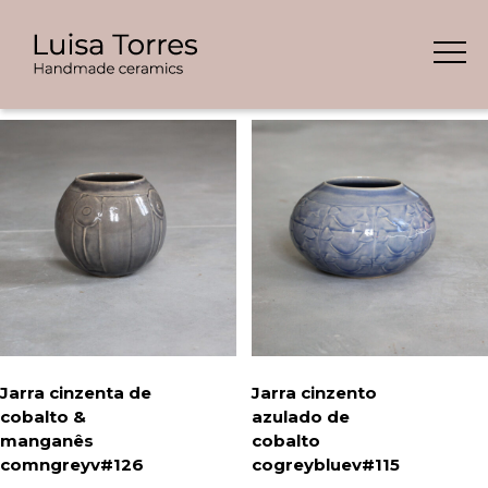
Skip
Showing all 5 results
to
content
Jarra cinzenta de
Jarra cinzento
cobalto &
azulado de
manganês
cobalto
comngreyv#126
cogreybluev#115