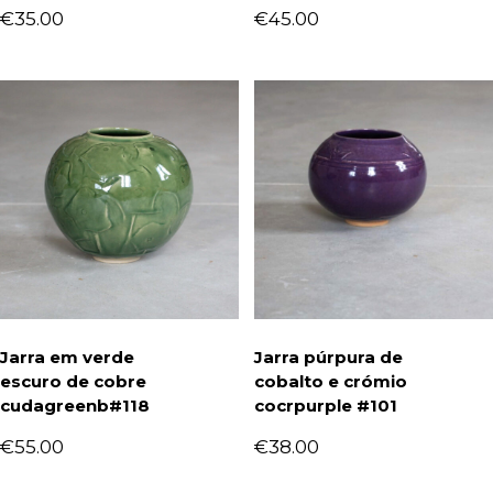
€
35.00
€
45.00
Jarra em verde
Jarra púrpura de
escuro de cobre
cobalto e crómio
cudagreenb#118
cocrpurple #101
€
55.00
€
38.00