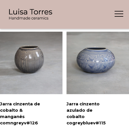
Skip
Showing all 7 results
to
content
Jarra cinzenta de
Jarra cinzento
cobalto &
azulado de
manganês
cobalto
comngreyv#126
cogreybluev#115