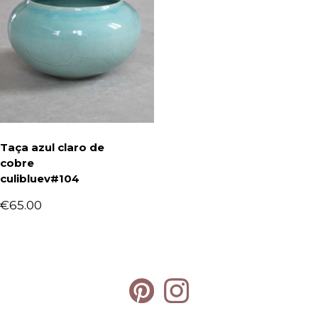
Taça azul claro de
cobre
culibluev#104
€
65.00