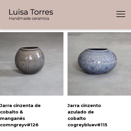
Skip
Showing all 4 results
to
content
Jarra cinzenta de
Jarra cinzento
cobalto &
azulado de
manganês
cobalto
comngreyv#126
cogreybluev#115